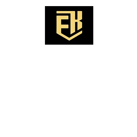
Seite
BOXING IS LOVE
MODELING
S
Y