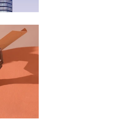
data
imprint