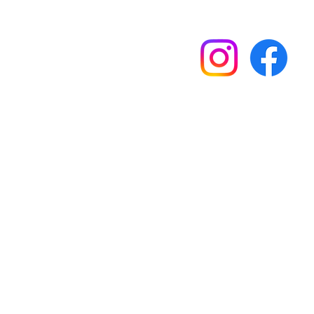
HOP
ABOUT ME
More